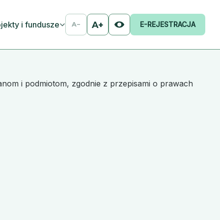
jekty i fundusze
A+
E-REJESTRACJA
A−
anom i podmiotom, zgodnie z przepisami o prawach