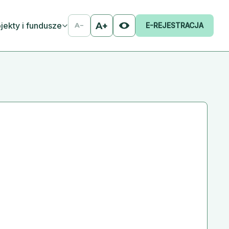
jekty i fundusze
A+
E-REJESTRACJA
A−