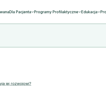
owana
Dla Pacjenta
Programy Profilaktyczne
Edukacja
Pro
yja jej rozwojowi?