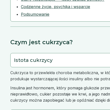
Codzienne życie, psychika i wsparcie
Podsumowanie
Czym jest cukrzyca?
Istota cukrzycy
Cukrzyca to przewlekła choroba metaboliczna, w które
produkuje wystarczającej ilości insuliny albo nie potr
Insulina jest hormonem, który pomaga glukozie przedo
nieprawidłowo, cukier pozostaje we krwi, a jego na
cukrzycy można zapobiegać lub je opóźniać dzięki d