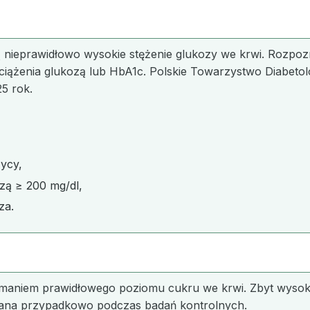
nieprawidłowo wysokie stężenie glukozy we krwi. Rozpozn
bciążenia glukozą lub HbA1c. Polskie Towarzystwo Diabetolo
5 rok.
ycy,
zą ≥ 200 mg/dl,
za.
maniem prawidłowego poziomu cukru we krwi. Zbyt wysoka
ana przypadkowo podczas badań kontrolnych.