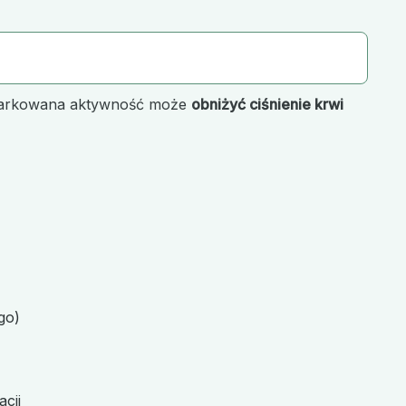
umiarkowana aktywność może
obniżyć ciśnienie krwi
go)
cji