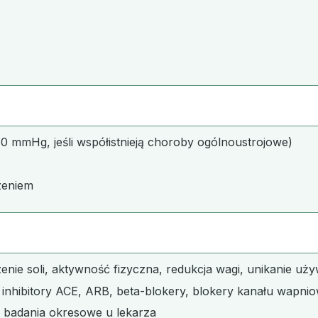
0 mmHg, jeśli współistnieją choroby ogólnoustrojowe)
zeniem
enie soli, aktywność fizyczna, redukcja wagi, unikanie uż
yki, inhibitory ACE, ARB, beta-blokery, blokery kanału wapn
i badania okresowe u lekarza