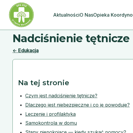
Aktualności
O Nas
Opieka Koordyn
Nadciśnienie tętnicze
← Edukacja
Na tej stronie
Czym jest nadciśnienie tętnicze?
Dlaczego jest niebezpieczne i co je powoduje?
Leczenie i profilaktyka
Samokontrola w domu
Stany niepokojące — kiedy szukać pomocy?