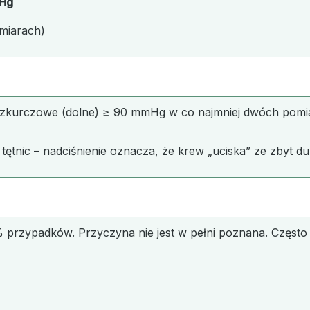
mHg
miarach)
rozkurczowe (dolne) ≥ 90 mmHg w co najmniej dwóch pom
 tętnic – nadciśnienie oznacza, że krew „uciska” ze zbyt du
 przypadków. Przyczyna nie jest w pełni poznana. Często