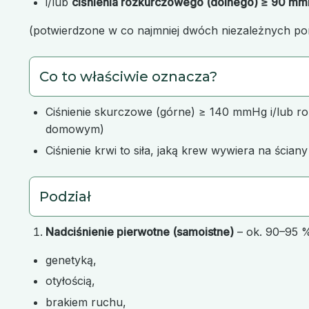
i/lub
ciśnienia rozkurczowego (dolnego) ≥ 90 m
(potwierdzone w co najmniej dwóch niezależnych po
Co to właściwie oznacza?
Ciśnienie skurczowe (górne) ≥ 140 mmHg i/lub 
domowym)
Ciśnienie krwi to siła, jaką krew wywiera na ściany
Podział
Nadciśnienie pierwotne (samoistne)
– ok. 90–95 %
genetyką,
otyłością,
brakiem ruchu,