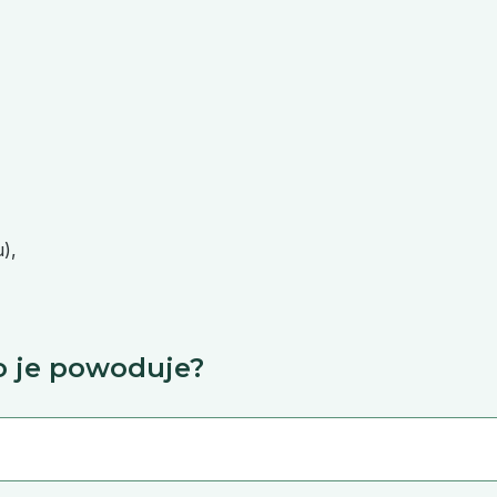
),
co je powoduje?