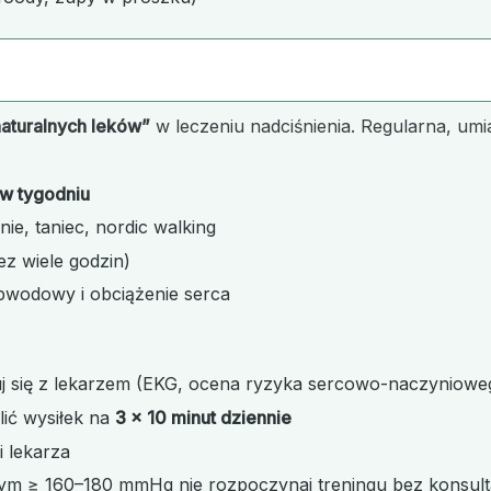
naturalnych leków”
w leczeniu nadciśnienia. Regularna, 
 w tygodniu
ie, taniec, nordic walking
ez wiele godzin)
bwodowy i obciążenie serca
j się z lekarzem (EKG, ocena ryzyka sercowo-naczyniowe
lić wysiłek na
3 × 10 minut dziennie
i lekarza
owym ≥ 160–180 mmHg nie rozpoczynaj treningu bez konsulta