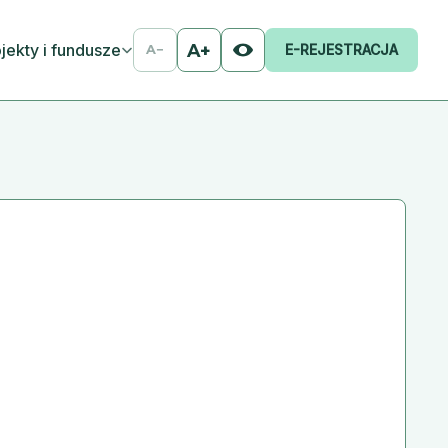
jekty i fundusze
A+
E-REJESTRACJA
A−