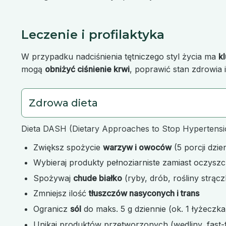
Leczenie i profilaktyka
W przypadku nadciśnienia tętniczego styl życia ma
k
mogą
obniżyć ciśnienie krwi
, poprawić stan zdrowia 
Zdrowa dieta
Dieta DASH (Dietary Approaches to Stop Hypertensio
Zwiększ spożycie
warzyw i owoców
(5 porcji dzie
Wybieraj produkty pełnoziarniste zamiast oczysz
Spożywaj
chude białko
(ryby, drób, rośliny strąc
Zmniejsz ilość
tłuszczów nasyconych i trans
Ogranicz
sól
do maks. 5 g dziennie (ok. 1 łyżeczka
Unikaj produktów przetworzonych (wędliny, fast