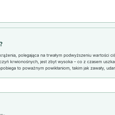
?
rążenia, polegająca na trwałym podwyższeniu wartości ciś
naczyń krwionośnych, jest zbyt wysoka – co z czasem uszkad
zapobiega to poważnym powikłaniom, takim jak zawały, udar