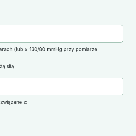
iarach (lub ≥ 130/80 mmHg przy pomiarze
żą siłą
 związane z: