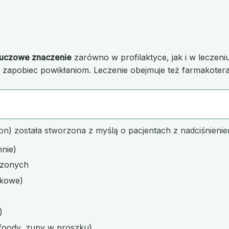
luczowe znaczenie
zarówno w profilaktyce, jak i w leczen
i zapobiec powikłaniom. Leczenie obejmuje też farmakotera
n) została stworzona z myślą o pacjentach z nadciśnienie
nnie)
czonych
zkowe)
)
-foody, zupy w proszku)