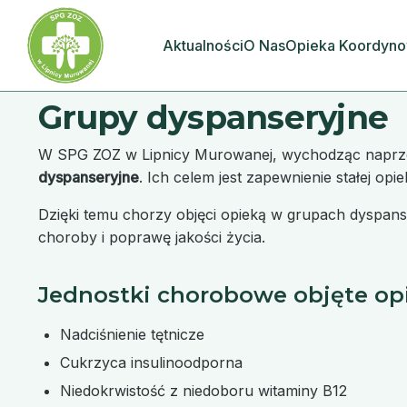
Aktualności
O Nas
Opieka Koordyn
Grupy dyspanseryjne
W SPG ZOZ w Lipnicy Murowanej, wychodząc naprzec
dyspanseryjne
. Ich celem jest zapewnienie stałej op
Dzięki temu chorzy objęci opieką w grupach dyspans
choroby i poprawę jakości życia.
Jednostki chorobowe objęte op
Nadciśnienie tętnicze
Cukrzyca insulinoodporna
Niedokrwistość z niedoboru witaminy B12