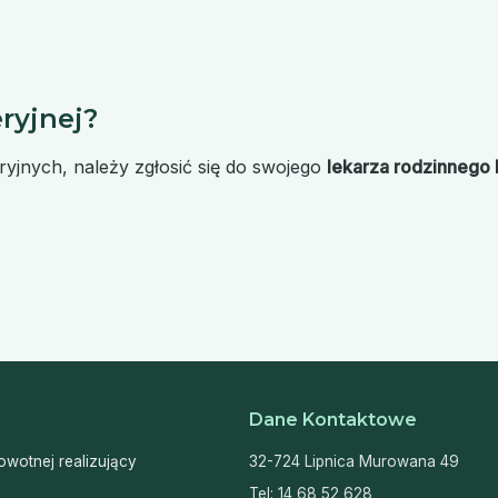
ryjnej?
yjnych, należy zgłosić się do swojego
lekarza rodzinnego
Dane Kontaktowe
wotnej realizujący
32-724 Lipnica Murowana 49
Tel:
14 68 52 628