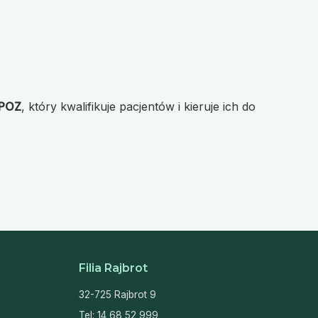
 POZ
, który kwalifikuje pacjentów i kieruje ich do
Filia Rajbrot
32-725 Rajbrot 9
Tel:
14 68 52 999