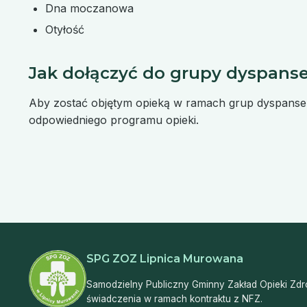
Dna moczanowa
Otyłość
Jak dołączyć do grupy dyspanse
Aby zostać objętym opieką w ramach grup dyspanser
odpowiedniego programu opieki.
SPG ZOZ Lipnica Murowana
Samodzielny Publiczny Gminny Zakład Opieki Zdro
świadczenia w ramach kontraktu z NFZ.