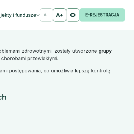
jekty i fundusze
A+
E-REJESTRACJA
A−
oblemami zdrowotnymi, zostały utworzone
grupy
 z chorobami przewlekłymi.
ami postępowania, co umożliwia lepszą kontrolę
ch