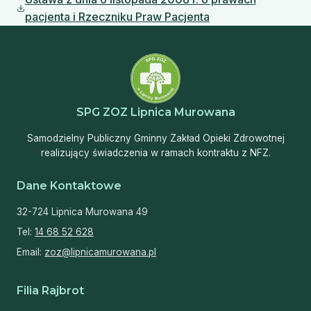
(plik do pobrania, otwiera się w nowej karcie)
pacjenta i Rzeczniku Praw Pacjenta
SPG ZOZ Lipnica Murowana
Samodzielny Publiczny Gminny Zakład Opieki Zdrowotnej
realizujący świadczenia w ramach kontraktu z NFZ.
Dane Kontaktowe
32-724 Lipnica Murowana 49
Tel:
14 68 52 628
Email:
zoz@lipnicamurowana.pl
Filia Rajbrot