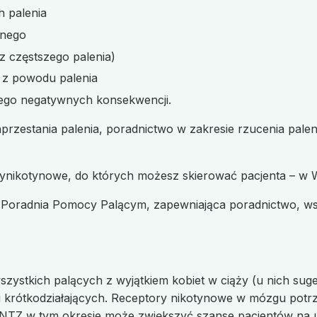
 palenia
jnego
z częstszego palenia)
 z powodu palenia
jego negatywnych konsekwencji.
aprzestania palenia, poradnictwo w zakresie rzucenia pal
ntynikotynowe, do których możesz skierować pacjenta – w 
 Poradnia Pomocy Palącym, zapewniająca poradnictwo, ws
szystkich palących z wyjątkiem kobiet w ciąży (u nich s
 i krótkodziałających. Receptory nikotynowe w mózgu potrz
NTZ w tym okresie może zwiększyć szanse pacjentów na u