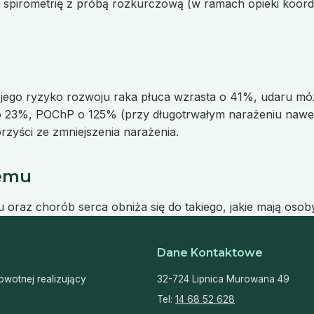
spirometrię z próbą rozkurczową (w ramach opieki koord
wy, jego ryzyko rozwoju raka płuca wzrasta o 41%, udaru m
 23%, POChP o 125% (przy długotrwałym narażeniu nawet
rzyści ze zmniejszenia narażenia.
temu
 oraz chorób serca obniża się do takiego, jakie mają osoby
Dane Kontaktowe
wotnej realizujący
32-724 Lipnica Murowana 49
Tel:
14 68 52 628