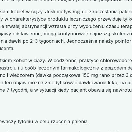
iem kobiet w ciąży. Jeśli motywacją do zaprzestania palen
harakterystyce produktu leczniczego przewiduje tylko 25 
 trwałej abstynencji wzrasta przy wydłużeniu czasu terap
objawy odstawienne, mogą kontynuować najniższą skuteczną 
szenia dawki po 2–3 tygodniach. Jednocześnie należy poinf
centa.
tkiem kobiet w ciąży. W codziennej praktyce chlorowodore
astroju i u osób leczonym farmakologicznie z epizodem d
no i wieczorem (dawka początkowa 150 mg rano przez 3 
ch ten objaw można zmodyfikować dawkowanie leku, na pr
 7 tygodni, a w sytuacji kiedy pacjent obawia się nawrot
waczy tytoniu w celu rzucenia palenia.