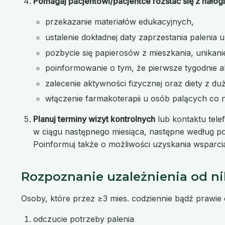
Pomagaj pacjentowi/pacjentce rozstać się z nało
przekazanie materiałów edukacyjnych,
ustalenie dokładnej daty zaprzestania paleni
pozbycie się papierosów z mieszkania, unikanie
poinformowanie o tym, że pierwsze tygodnie ab
zalecenie aktywności fizycznej oraz diety z du
włączenie farmakoterapii u osób palących co n
Planuj terminy wizyt kontrolnych
lub kontaktu tele
w ciągu następnego miesiąca, następne według pot
Poinformuj także o możliwości uzyskania wsparcia
Rozpoznanie uzależnienia od n
Osoby, które przez ≥3 mies. codziennie bądź prawie
odczucie potrzeby palenia