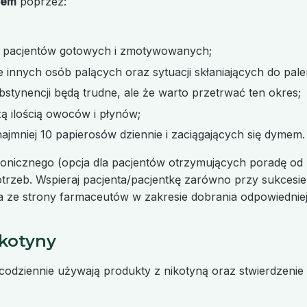
giem
poprzez:
a u pacjentów gotowych i zmotywowanych;
 innych osób palących oraz sytuacji skłaniających do pale
stynencji będą trudne, ale że warto przetrwać ten okres;
żą ilością owoców i płynów;
ajmniej 10 papierosów dziennie i zaciągających się dymem.
fonicznego (opcja dla pacjentów otrzymujących poradę od le
rzeb. Wspieraj pacjenta/pacjentkę zarówno przy sukcesie, j
 ze strony farmaceutów w zakresie dobrania odpowiedniej t
ikotyny
 codziennie używają produkty z nikotyną oraz stwierdzeni