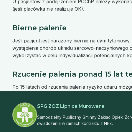
U pacjentów z podejrzeniem POChP należy wykonać 
(jeśli placówka nie realizuje OK).
Bierne palenie
Jeśli pacjent jest narażony biernie na dym tytonio
wystąpienia chorób układu sercowo-naczyniowego o
wykorzystać w celu indywidualizacji potencjalnych ko
Rzucenie palenia ponad 15 lat 
Po 15 latach od rzucenia palenia ryzyko udaru mózgu
SPG ZOZ Lipnica Murowana
Samodzielny Publiczny Gminny Zakład Opieki Zdro
świadczenia w ramach kontraktu z NFZ.