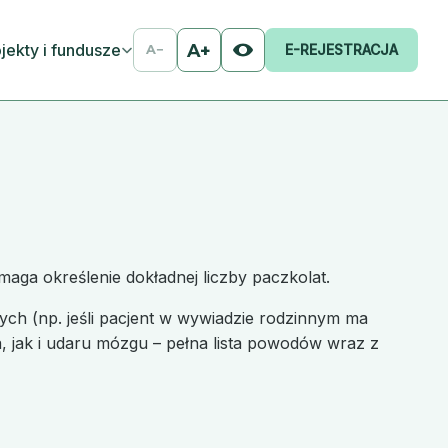
jekty i fundusze
A+
E-REJESTRACJA
A−
ymaga określenie dokładnej liczby paczkolat.
ych (np. jeśli pacjent w wywiadzie rodzinnym ma
 jak i udaru mózgu – pełna lista powodów wraz z