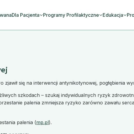
owana
Dla Pacjenta
Programy Profilaktyczne
Edukacja
Pro
ej
ro zjawił się na interwencji antynikotynowej, pogłębienia w
ożliwych szkodach – szukaj indywidualnych ryzyk zdrowotn
zestanie palenia zmniejsza ryzyko zarówno zawału serca,
stania palenia (
mp.pl
).