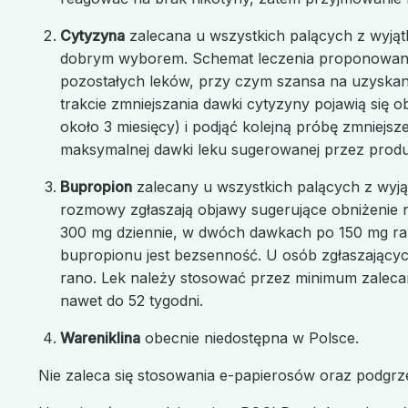
Cytyzyna
zalecana u wszystkich palących z wyjątk
dobrym wyborem. Schemat leczenia proponowany w c
pozostałych leków, przy czym szansa na uzyskanie
trakcie zmniejszania dawki cytyzyny pojawią się 
około 3 miesięcy) i podjąć kolejną próbę zmniej
maksymalnej dawki leku sugerowanej przez produ
Bupropion
zalecany u wszystkich palących z wyją
rozmowy zgłaszają objawy sugerujące obniżenie n
300 mg dziennie, w dwóch dawkach po 150 mg ra
bupropionu jest bezsenność. U osób zgłaszający
rano. Lek należy stosować przez minimum zalecane
nawet do 52 tygodni.
Wareniklina
obecnie niedostępna w Polsce.
Nie zaleca się stosowania e-papierosów oraz podgrze