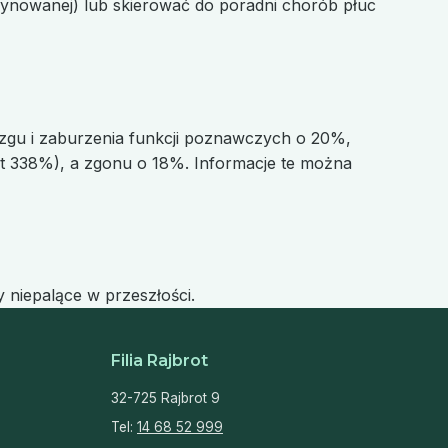
ynowanej) lub skierować do poradni chorób płuc
ózgu i zaburzenia funkcji poznawczych o 20%,
 338%), a zgonu o 18%. Informacje te można
 niepalące w przeszłości.
Filia Rajbrot
32-725 Rajbrot 9
Tel:
14 68 52 999