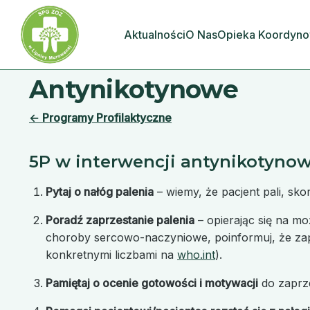
Aktualności
O Nas
Opieka Koordyn
Antynikotynowe
← Programy Profilaktyczne
5P w interwencji antynikotynow
Pytaj o nałóg palenia
– wiemy, że pacjent pali, sko
Poradź zaprzestanie palenia
– opierając się na m
choroby sercowo-naczyniowe, poinformuj, że zapr
konkretnymi liczbami na
who.int
).
Pamiętaj o ocenie gotowości i motywacji
do zaprze