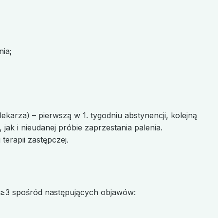
nia;
karza) – pierwszą w 1. tygodniu abstynencji, kolejną
ak i nieudanej próbie zaprzestania palenia.
erapii zastępczej.
e ≥3 spośród następujących objawów: