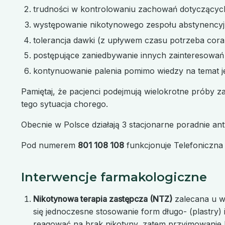
trudności w kontrolowaniu zachowań dotyczących
występowanie nikotynowego zespołu abstynency
tolerancja dawki (z upływem czasu potrzeba cora
postępujące zaniedbywanie innych zainteresowań
kontynuowanie palenia pomimo wiedzy na temat 
Pamiętaj, że pacjenci podejmują wielokrotne próby z
tego sytuacja chorego.
Obecnie w Polsce działają 3 stacjonarne poradnie a
Pod numerem
801 108 108
funkcjonuje Telefoniczna
Interwencje farmakologiczne
Nikotynowa terapia zastępcza (NTZ)
zalecana u w
się jednoczesne stosowanie form długo- (plastry)
reagować na brak nikotyny, zatem przyjmowanie 