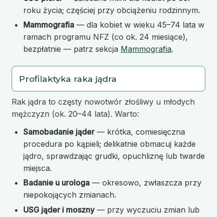
roku życia; częściej przy obciążeniu rodzinnym.
Mammografia
— dla kobiet w wieku 45–74 lata w
ramach programu NFZ (co ok. 24 miesiące),
bezpłatnie — patrz sekcja
Mammografia
.
Profilaktyka raka jądra
Rak jądra to częsty nowotwór złośliwy u młodych
mężczyzn (ok. 20–44 lata). Warto:
Samobadanie jąder
— krótka, comiesięczna
procedura po kąpieli; delikatnie obmacuj każde
jądro, sprawdzając grudki, opuchliznę lub twarde
miejsca.
Badanie u urologa
— okresowo, zwłaszcza przy
niepokojących zmianach.
USG jąder i moszny
— przy wyczuciu zmian lub