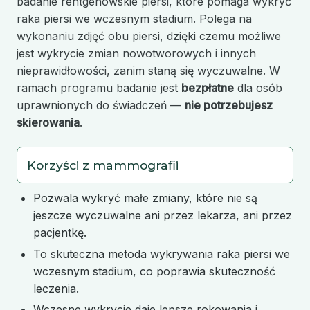
badanie rentgenowskie piersi, które pomaga wykryć
raka piersi we wczesnym stadium. Polega na
wykonaniu zdjęć obu piersi, dzięki czemu możliwe
jest wykrycie zmian nowotworowych i innych
nieprawidłowości, zanim staną się wyczuwalne. W
ramach programu badanie jest
bezpłatne
dla osób
uprawnionych do świadczeń —
nie potrzebujesz
skierowania
.
Korzyści z mammografii
Pozwala wykryć małe zmiany, które nie są
jeszcze wyczuwalne ani przez lekarza, ani przez
pacjentkę.
To skuteczna metoda wykrywania raka piersi we
wczesnym stadium, co poprawia skuteczność
leczenia.
Wczesne wykrycie daje lepsze rokowania i