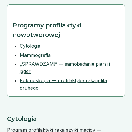
Programy profilaktyki
nowotworowej
Cytologia
Mammografia
„SPRAWDZAM!” — samobadanie piersi i
jąder
Kolonoskopia — profilaktyka raka jelita
grubego
Cytologia
Program profilaktyki raka szyjki macicy —