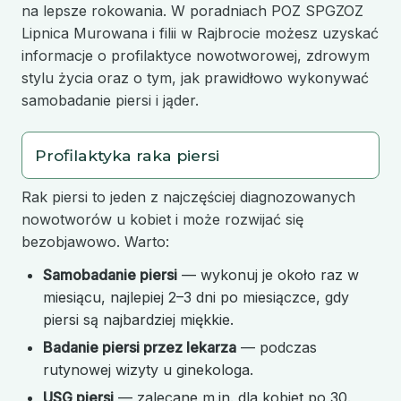
na lepsze rokowania. W poradniach POZ SPGZOZ
Lipnica Murowana i filii w Rajbrocie możesz uzyskać
informacje o profilaktyce nowotworowej, zdrowym
stylu życia oraz o tym, jak prawidłowo wykonywać
samobadanie piersi i jąder.
Profilaktyka raka piersi
Rak piersi to jeden z najczęściej diagnozowanych
nowotworów u kobiet i może rozwijać się
bezobjawowo. Warto:
Samobadanie piersi
— wykonuj je około raz w
miesiącu, najlepiej 2–3 dni po miesiączce, gdy
piersi są najbardziej miękkie.
Badanie piersi przez lekarza
— podczas
rutynowej wizyty u ginekologa.
USG piersi
— zalecane m.in. dla kobiet po 30.