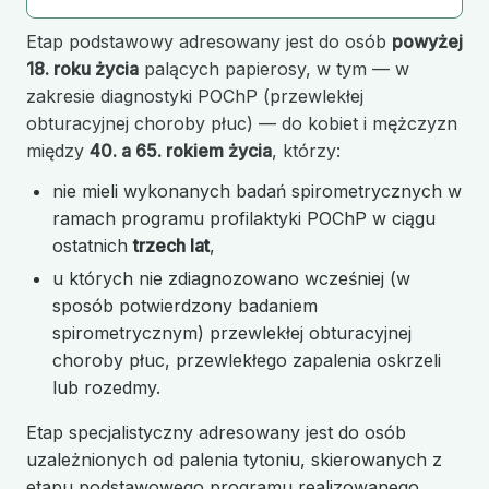
Etap podstawowy adresowany jest do osób
powyżej
18. roku życia
palących papierosy, w tym — w
zakresie diagnostyki POChP (przewlekłej
obturacyjnej choroby płuc) — do kobiet i mężczyzn
między
40. a 65. rokiem życia
, którzy:
nie mieli wykonanych badań spirometrycznych w
ramach programu profilaktyki POChP w ciągu
ostatnich
trzech lat
,
u których nie zdiagnozowano wcześniej (w
sposób potwierdzony badaniem
spirometrycznym) przewlekłej obturacyjnej
choroby płuc, przewlekłego zapalenia oskrzeli
lub rozedmy.
Etap specjalistyczny adresowany jest do osób
uzależnionych od palenia tytoniu, skierowanych z
etapu podstawowego programu realizowanego