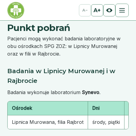
A+
A−
Punkt pobrań
Pacjenci mogą wykonać badania laboratoryjne w
obu ośrodkach SPG ZOZ: w Lipnicy Murowanej
oraz w filii w Rajbrocie.
Badania w Lipnicy Murowanej i w
Rajbrocie
Badania wykonuje laboratorium
Synevo
.
Ośrodek
Dni
Go
Lipnica Murowana, filia Rajbrot
środy, piątki
07