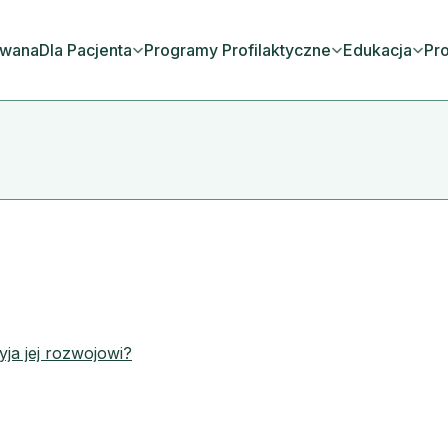
owana
Dla Pacjenta
Programy Profilaktyczne
Edukacja
Pro
yja jej rozwojowi?