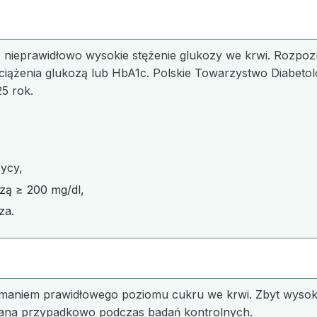
nieprawidłowo wysokie stężenie glukozy we krwi. Rozpozn
bciążenia glukozą lub HbA1c. Polskie Towarzystwo Diabetolo
5 rok.
ycy,
zą ≥ 200 mg/dl,
za.
maniem prawidłowego poziomu cukru we krwi. Zbyt wysoka
ana przypadkowo podczas badań kontrolnych.