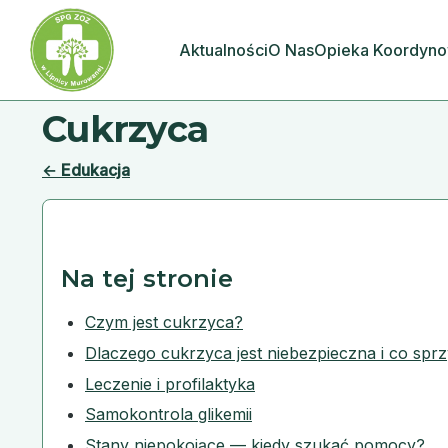
Aktualności
O Nas
Opieka Koordyn
Cukrzyca
← Edukacja
Na tej stronie
Czym jest cukrzyca?
Dlaczego cukrzyca jest niebezpieczna i co sprz
Leczenie i profilaktyka
Samokontrola glikemii
Stany niepokojące — kiedy szukać pomocy?