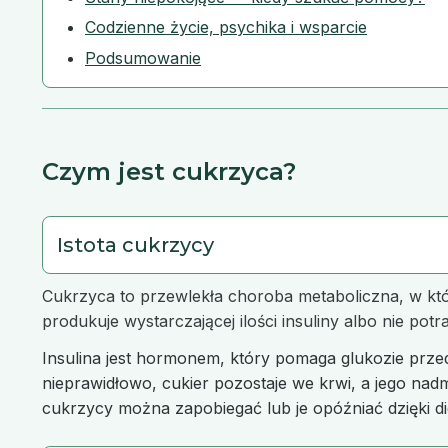
Codzienne życie, psychika i wsparcie
Podsumowanie
Czym jest cukrzyca?
Istota cukrzycy
Cukrzyca to przewlekła choroba metaboliczna, w które
produkuje wystarczającej ilości insuliny albo nie potr
Insulina jest hormonem, który pomaga glukozie przedo
nieprawidłowo, cukier pozostaje we krwi, a jego na
cukrzycy można zapobiegać lub je opóźniać dzięki d