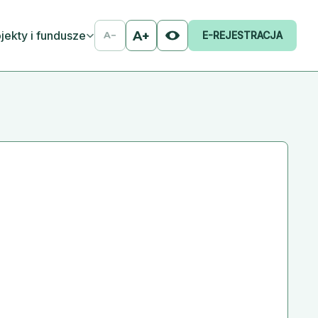
jekty i fundusze
A+
E-REJESTRACJA
A−