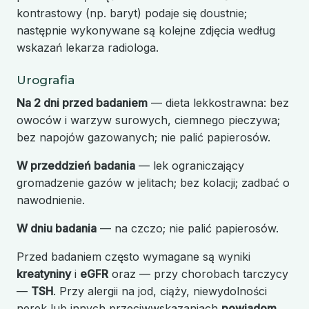
kontrastowy (np. baryt) podaje się doustnie;
następnie wykonywane są kolejne zdjęcia według
wskazań lekarza radiologa.
Urografia
Na 2 dni przed badaniem
— dieta lekkostrawna: bez
owoców i warzyw surowych, ciemnego pieczywa;
bez napojów gazowanych; nie palić papierosów.
W przeddzień badania
— lek ograniczający
gromadzenie gazów w jelitach; bez kolacji; zadbać o
nawodnienie.
W dniu badania
— na czczo; nie palić papierosów.
Przed badaniem często wymagane są wyniki
kreatyniny
i
eGFR
oraz — przy chorobach tarczycy
—
TSH
. Przy alergii na jod, ciąży, niewydolności
nerek lub innych przeciwwskazaniach
powiadom