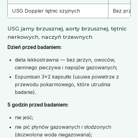
USG Doppler tętnic szyjnych
Bez przyg
USG jamy brzusznej, aorty brzusznej, tętnic
nerkowych, naczyń trzewnych
Dzień przed badaniem:
dieta lekkostrawna — bez jarzyn, owoców,
ciemnego pieczywa i napojów gazowanych;
Espumisan 3×2 kapsułki (usuwa powietrze z
przewodu pokarmowego, które utrudnia
badanie).
5 godzin przed badaniem:
nie jeść;
nie pić płynów gazowanych i słodzonych
(dozwolona woda niegazowana);