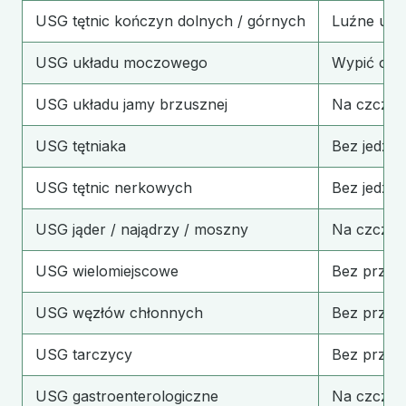
USG tętnic kończyn dolnych / górnych
Luźne ubra
USG układu moczowego
Wypić ok. 
USG układu jamy brzusznej
Na czczo (
USG tętniaka
Bez jedzeni
USG tętnic nerkowych
Bez jedzeni
USG jąder / najądrzy / moszny
Na czczo
USG wielomiejscowe
Bez przyg
USG węzłów chłonnych
Bez przyg
USG tarczycy
Bez przygo
USG gastroenterologiczne
Na czczo